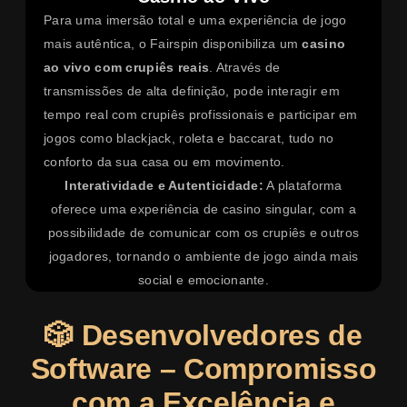
Para uma imersão total e uma experiência de jogo
mais autêntica, o Fairspin disponibiliza um
casino
ao vivo com crupiês reais
. Através de
transmissões de alta definição, pode interagir em
tempo real com crupiês profissionais e participar em
jogos como blackjack, roleta e baccarat, tudo no
conforto da sua casa ou em movimento.
Interatividade e Autenticidade:
A plataforma
oferece uma experiência de casino singular, com a
possibilidade de comunicar com os crupiês e outros
jogadores, tornando o ambiente de jogo ainda mais
social e emocionante.
🎲 Desenvolvedores de
Software – Compromisso
com a Excelência e