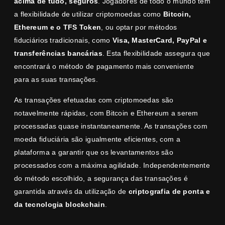
acima de tudo, seguros
. Jogadores de todo o mundo têm
a flexibilidade de utilizar criptomoedas como
Bitcoin,
Ethereum e o TFS Token
, ou optar por métodos
fiduciários tradicionais, como
Visa, MasterCard, PayPal e
transferências bancárias
. Esta flexibilidade assegura que
encontrará o método de pagamento mais conveniente
para as suas transações.
As transações efetuadas com criptomoedas são
notavelmente rápidas, com Bitcoin e Ethereum a serem
processadas quase instantaneamente. As transações com
moeda fiduciária são igualmente eficientes, com a
plataforma a garantir que os levantamentos são
processados com a máxima agilidade. Independentemente
do método escolhido, a segurança das transações é
garantida através da utilização de
criptografia de ponta e
da tecnologia blockchain
.