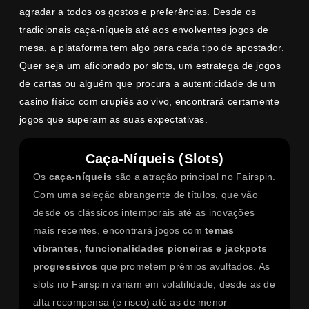
agradar a todos os gostos e preferências. Desde os
tradicionais caça-níqueis até aos envolventes jogos de
mesa, a plataforma tem algo para cada tipo de apostador.
Quer seja um aficionado por slots, um estratega de jogos
de cartas ou alguém que procura a autenticidade de um
casino físico com crupiês ao vivo, encontrará certamente
jogos que superam as suas expectativas.
Caça-Níqueis (Slots)
Os
caça-níqueis
são a atração principal no Fairspin.
Com uma seleção abrangente de títulos, que vão
desde os clássicos intemporais até as inovações
mais recentes, encontrará jogos com
temas
vibrantes, funcionalidades pioneiras e jackpots
progressivos
que prometem prémios avultados. As
slots no Fairspin variam em volatilidade, desde as de
alta recompensa (e risco) até as de menor