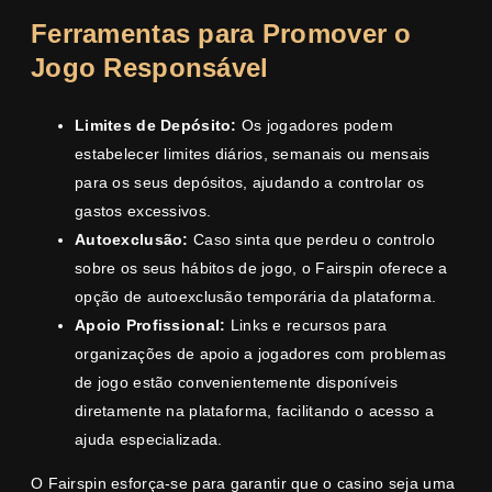
Ferramentas para Promover o
Jogo Responsável
Limites de Depósito:
Os jogadores podem
estabelecer limites diários, semanais ou mensais
para os seus depósitos, ajudando a controlar os
gastos excessivos.
Autoexclusão:
Caso sinta que perdeu o controlo
sobre os seus hábitos de jogo, o Fairspin oferece a
opção de autoexclusão temporária da plataforma.
Apoio Profissional:
Links e recursos para
organizações de apoio a jogadores com problemas
de jogo estão convenientemente disponíveis
diretamente na plataforma, facilitando o acesso a
ajuda especializada.
O Fairspin esforça-se para garantir que o casino seja uma