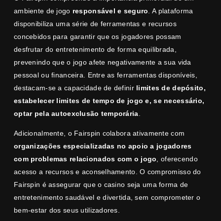
ambiente de jogo
responsável e seguro
. A plataforma
disponibiliza uma série de ferramentas e recursos
concebidos para garantir que os jogadores possam
desfrutar do entretenimento de forma equilibrada,
prevenindo que o jogo afete negativamente a sua vida
pessoal ou financeira. Entre as ferramentas disponíveis,
destacam-se a capacidade de definir
limites de depósito,
estabelecer limites de tempo de jogo e, se necessário,
optar pela autoexclusão temporária
.
Adicionalmente, o Fairspin colabora ativamente com
organizações especializadas no apoio a jogadores
com problemas relacionados com o jogo
, oferecendo
acesso a recursos e aconselhamento. O compromisso do
Fairspin é assegurar que o casino seja uma forma de
entretenimento saudável e divertida, sem comprometer o
bem-estar dos seus utilizadores.