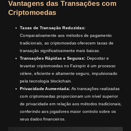
Vantagens das Transações com
Criptomoedas
Taxas de Transação Reduzidas:
Comparativamente aos métodos de pagamento
tradicionais, as criptomoedas oferecem taxas de
transação significativamente mais baixas.
Transações Rápidas e Seguras:
Depositar e
levantar criptomoedas no Fairspin é um processo
célere, eficiente e altamente seguro, impulsionado
pela tecnologia blockchain.
Privacidade Aumentada:
As transações realizadas
com criptomoedas proporcionam um nível superior
de privacidade em relação aos métodos tradicionais,
conferindo aos jogadores maior controlo sobre os
seus dados financeiros.