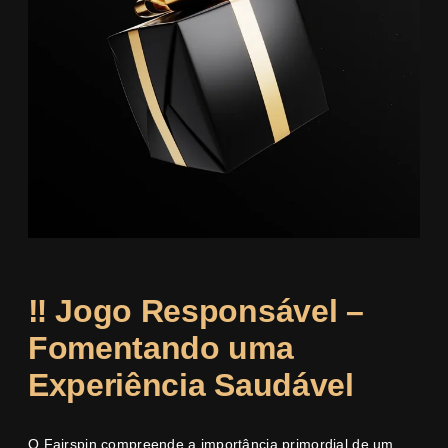
‼️ Jogo Responsável –
Fomentando uma
Experiência Saudável
O Fairspin compreende a importância primordial de um