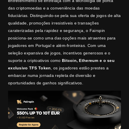
entretenimento se entrelaça com a tecnologia de ponta
das criptomoedas e a conveniência das moedas
fiduciárias. Distinguindo-se pela sua oferta de jogos de alta
qualidade, promoções irresistíveis e transações
caraterizadas pela rapidez e segurança, o Fairspin
posiciona-se como uma das opções mais atraentes para
jogadores em Portugal e além-fronteiras. Com uma
seleção expansiva de jogos, incentivos generosos e o
suporte a criptoativos como
Bitcoin, Ethereum e o seu
exclusivo TFS Token
, os jogadores estão prestes a
embarcar numa jornada repleta de diversão e
oportunidades de ganhos significativos.