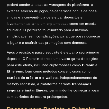
poderá aceder a todas as vantagens da plataforma: a
extensa seleção de jogos, os generosos bónus de boas-
vindas e a conveniência de efetuar depósitos e
levantamentos tanto em criptomoedas como em moeda
fiduciária. O percurso foi otimizado para a máxima
simplicidade, sem complicações, para que possa começar
a jogar e a usufruir das promoções sem demoras.
Após o registo, o passo seguinte é efetuar o seu primeiro
depósito. O Fairspin oferece uma vasta gama de opções
para este efeito, incluindo criptomoedas como
Bitcoin e
Ethereum
, bem como métodos convencionais como
cartões de crédito e e-wallets
. Independentemente do
método escolhido, a plataforma garante
transações
seguras e instantâneas
, permitindo-lhe começar a jogar
sem períodos de espera prolongados.