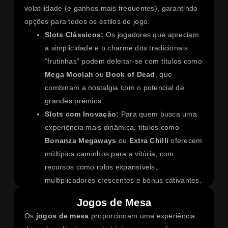
volatilidade (e ganhos mais frequentes), garantindo
opções para todos os estilos de jogo.
Slots Clássicos:
Os jogadores que apreciam
a simplicidade e o charme dos tradicionais
“frutinhas” podem deleitar-se com títulos como
Mega Moolah
ou
Book of Dead
, que
combinam a nostalgia com o potencial de
grandes prémios.
Slots com Inovação:
Para quem busca uma
experiência mais dinâmica, títulos como
Bonanza Megaways
ou
Extra Chilli
oferecem
múltiplos caminhos para a vitória, com
recursos como rolos expansíveis,
multiplicadores crescentes e bónus cativantes.
Jogos de Mesa
Os
jogos de mesa
proporcionam uma experiência